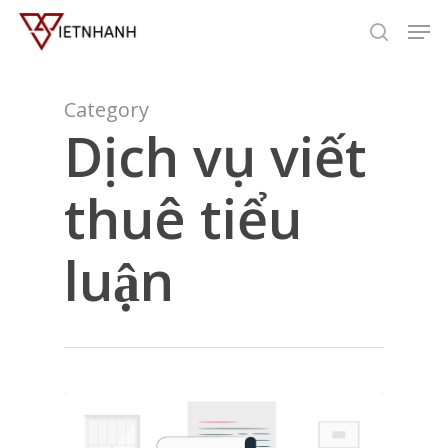
Skip
Men
to
search
main
content
Category
Dịch vụ viết
thuê tiểu
luận