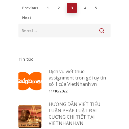
Previous
1
2
3
4
5
Next
Tin tức
Dịch vụ viết thuê
assignment trọn gói uy tín
số 1 của VietNhanh.vn
11/10/2022
HƯỚNG DẪN VIẾT TIỂU
LUẬN PHÁP LUẬT ĐẠI
CƯƠNG CHI TIẾT TẠI
VIETNHANH.VN