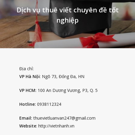
Dịch vụ thuê viết chuyên đề tốt
nghiệp
Địa chỉ:
VP Hà Nội
: Ngõ 73, Đống Đa, HN
VP HCM:
100 An Dương Vương, P3, Q. 5
Hotline:
0938112324
Email:
thuevietluanvan247@gmail.com
Website
: http://vietnhanh.vn