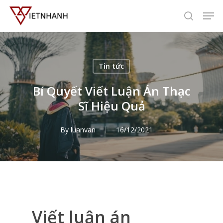
Skip
Men
to
search
main
content
Tin tức
Bí Quyết Viết Luận Án Thạc
Sĩ Hiệu Quả
By
luanvan
16/12/2021
Viết luận án