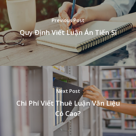
Previous Post
Quy Định Viết Luận Án Tiến Sĩ
Next Post
Chi Phí Viết Thuê Luận Văn Liệu
Có Cao?