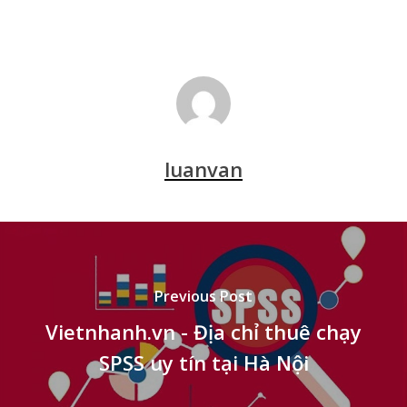
luanvan
Previous Post
Vietnhanh.vn - Địa chỉ thuê chạy
SPSS uy tín tại Hà Nội