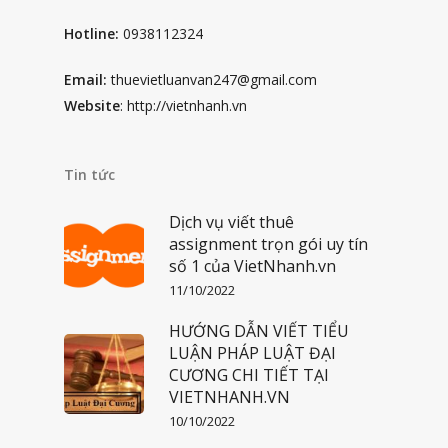
Hotline:
0938112324
Email:
thuevietluanvan247@gmail.com
Website
: http://vietnhanh.vn
Tin tức
Dịch vụ viết thuê
assignment trọn gói uy tín
số 1 của VietNhanh.vn
11/10/2022
HƯỚNG DẪN VIẾT TIỂU
LUẬN PHÁP LUẬT ĐẠI
CƯƠNG CHI TIẾT TẠI
VIETNHANH.VN
10/10/2022