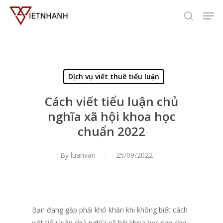
Skip
Men
to
search
main
content
Dịch vụ viết thuê tiểu luận
Cách viết tiểu luận chủ
nghĩa xã hội khoa học
chuẩn 2022
By
luanvan
25/09/2022
Bạn đang gặp phải khó khăn khi không biết cách
viết tiểu luận chủ nghĩa xã hội khoa học sao cho