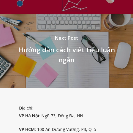
Next Post
Hướng dẫn cách viết tiểu luận
ngắn
Địa chỉ:
VP Hà Nội
: Ngõ 73, Đống Đa, HN
VP HCM:
100 An Dương Vương, P3, Q. 5