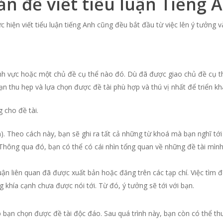
ản để viết tiểu luận Tiếng 
hiện viết tiểu luận tiếng Anh cũng đều bắt đầu từ việc lên ý tưởng và k
ĩnh vực hoặc một chủ đề cụ thể nào đó. Dù đã được giao chủ đề cụ thể
n thu hẹp và lựa chọn được đề tài phù hợp và thú vị nhất để triển kha
 cho đề tài.
. Theo cách này, bạn sẽ ghi ra tất cả những từ khoá mà bạn nghĩ tới li
 Thông qua đó, bạn có thể có cái nhìn tổng quan về những đề tài mìn
uận liên quan đã được xuất bản hoặc đăng trên các tạp chí. Việc tìm đ
 khía cạnh chưa được nói tới. Từ đó, ý tưởng sẽ tới với bạn.
úp bạn chọn được đề tài độc đáo. Sau quá trình này, bạn còn có thể 