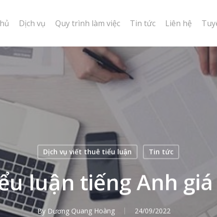
chủ
Dịch vụ
Quy trình làm việc
Tin tức
Liên hệ
Tuy
Dịch vụ viết thuê tiểu luận
Tin tức
iểu luận tiếng Anh gi
By
Dương Quang Hoàng
24/09/2022