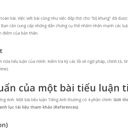
oàn bài. Việc viết bài cũng như việc đắp thịt cho “bộ khung” đã được
h. Bạn cần cung cấp những dẫn chứng cụ thể nhằm nhấn mạnh các luậ
n điểm của bản thân.
t
n nữa tiểu luận của mình. Kiểm tra kỹ các lỗi về ngữ pháp, chính tả, t
iew).
huẩn của một bài tiểu luận 
iếng Anh. Một bài tiểu luận Tiếng Anh thường có 4 phần chính:
Giới th
anh lục tài liệu tham khảo (References)
.
on)