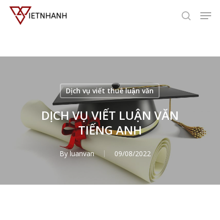
Skip
dịch vụ viết luận văn tiếng anh là dịch vụ cung cấp viết luận án đồ án
Men
to
tốt nghiệp, luận văn thạc sỹ, luận văn tiến sỹ bằng tiếng anh
search
main
content
Dịch vụ viết thuê luận văn
DỊCH VỤ VIẾT LUẬN VĂN
TIẾNG ANH
By
luanvan
09/08/2022