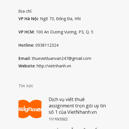
Địa chỉ:
VP Hà Nội
: Ngõ 73, Đống Đa, HN
VP HCM:
100 An Dương Vương, P3, Q. 5
Hotline:
0938112324
Email:
thuevietluanvan247@gmail.com
Website
: http://vietnhanh.vn
Tin tức
Dịch vụ viết thuê
assignment trọn gói uy tín
số 1 của VietNhanh.vn
11/10/2022